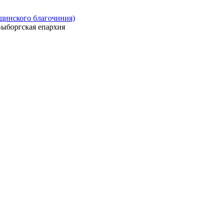
ощинского благочиния)
ыборгская епархия