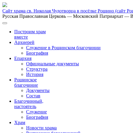
Сайт храма св. Николая Чудотворца в посёлке Рощино
(сайт Р
Русская Православная Церковь
— Московский Патриархат
— В
Построим храм
вместе
Архиерей
Служение в Рощинском благочинии
Биография
Епархия
Официальные документы
Структура
История
Рощинское
благочиние
Документы
Состав
Благочинный,
настоятель
Служение
Биография
Храм
Новости храма