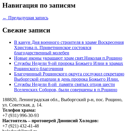
Навигация по записям
← Предыдущая запись
Свежие записи
В канун Дня военного строителя в храме Воскресения
Христова п. Приветнинское состоялся
благодарственный молебен
Новые иконы украшают храм свят.Николая п.Рощино
Службы Недели 9-ой пророка Божьего Илии в храмах
Рощинского благочиния
Благочинный Рощинского округа сослужил секретарю
Выборгской епархии в день пророка Божьего Илии.
Службы Недели 8-ой памяти святых отцов шести
Вселенских Соборов, были совершены в п.Рощино
188820, Ленинградская обл., Выборгский
р-н,
пос. Рощино,
ул. Советская, д. 14.
Телефон храма:
+7 (931) 996-30-93
Настоятель – протоиерей Дионисий Холодов:
+7 (921) 432-41-48