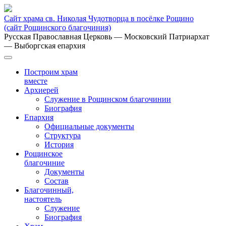
Сайт храма св. Николая Чудотворца в посёлке Рощино
(сайт Рощинского благочиния)
Русская Православная Церковь
— Московский Патриархат
— Выборгская епархия
Построим храм
вместе
Архиерей
Служение в Рощинском благочинии
Биография
Епархия
Официальные документы
Структура
История
Рощинское
благочиние
Документы
Состав
Благочинный,
настоятель
Служение
Биография