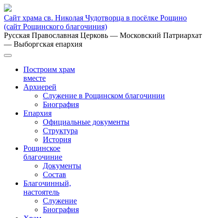
Сайт храма св. Николая Чудотворца в посёлке Рощино
(сайт Рощинского благочиния)
Русская Православная Церковь
— Московский Патриархат
— Выборгская епархия
Построим храм
вместе
Архиерей
Служение в Рощинском благочинии
Биография
Епархия
Официальные документы
Структура
История
Рощинское
благочиние
Документы
Состав
Благочинный,
настоятель
Служение
Биография