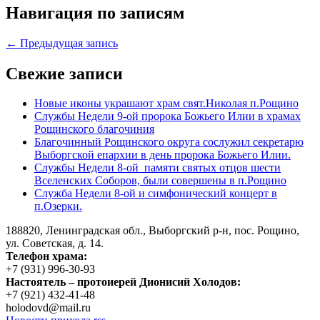
Навигация по записям
← Предыдущая запись
Свежие записи
Новые иконы украшают храм свят.Николая п.Рощино
Службы Недели 9-ой пророка Божьего Илии в храмах
Рощинского благочиния
Благочинный Рощинского округа сослужил секретарю
Выборгской епархии в день пророка Божьего Илии.
Службы Недели 8-ой памяти святых отцов шести
Вселенских Соборов, были совершены в п.Рощино
Служба Недели 8-ой и симфонический концерт в
п.Озерки.
188820, Ленинградская обл., Выборгский
р-н,
пос. Рощино,
ул. Советская, д. 14.
Телефон храма:
+7 (931) 996-30-93
Настоятель – протоиерей Дионисий Холодов:
+7 (921) 432-41-48
holodovd@mail.ru