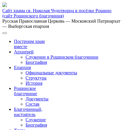
Сайт храма св. Николая Чудотворца в посёлке Рощино
(сайт Рощинского благочиния)
Русская Православная Церковь
— Московский Патриархат
— Выборгская епархия
Построим храм
вместе
Архиерей
Служение в Рощинском благочинии
Биография
Епархия
Официальные документы
Структура
История
Рощинское
благочиние
Документы
Состав
Благочинный,
настоятель
Служение
Биография