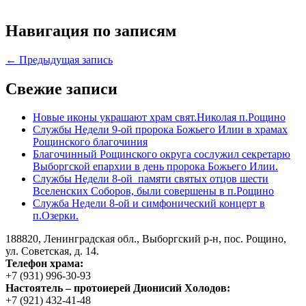
Навигация по записям
← Предыдущая запись
Свежие записи
Новые иконы украшают храм свят.Николая п.Рощино
Службы Недели 9-ой пророка Божьего Илии в храмах
Рощинского благочиния
Благочинный Рощинского округа сослужил секретарю
Выборгской епархии в день пророка Божьего Илии.
Службы Недели 8-ой памяти святых отцов шести
Вселенских Соборов, были совершены в п.Рощино
Служба Недели 8-ой и симфонический концерт в
п.Озерки.
188820, Ленинградская обл., Выборгский
р-н,
пос. Рощино,
ул. Советская, д. 14.
Телефон храма:
+7 (931) 996-30-93
Настоятель – протоиерей Дионисий Холодов:
+7 (921) 432-41-48