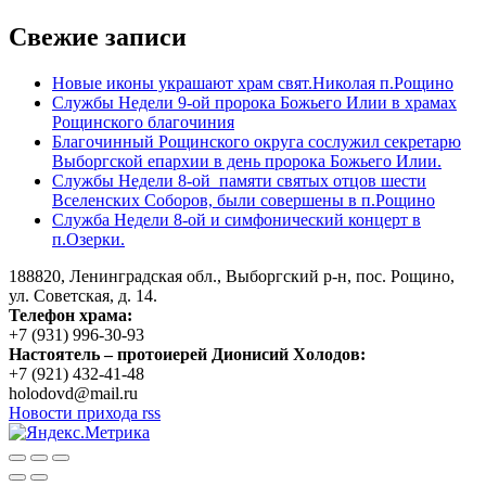
по
Свежие записи
записям
Новые иконы украшают храм свят.Николая п.Рощино
Службы Недели 9-ой пророка Божьего Илии в храмах
Рощинского благочиния
Благочинный Рощинского округа сослужил секретарю
Выборгской епархии в день пророка Божьего Илии.
Службы Недели 8-ой памяти святых отцов шести
Вселенских Соборов, были совершены в п.Рощино
Служба Недели 8-ой и симфонический концерт в
п.Озерки.
188820, Ленинградская обл., Выборгский
р-н,
пос. Рощино,
ул. Советская, д. 14.
Телефон храма:
+7 (931) 996-30-93
Настоятель – протоиерей Дионисий Холодов:
+7 (921) 432-41-48
holodovd@mail.ru
Новости прихода rss