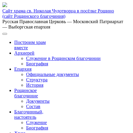
Сайт храма св. Николая Чудотворца в посёлке Рощино
(сайт Рощинского благочиния)
Русская Православная Церковь
— Московский Патриархат
— Выборгская епархия
Построим храм
вместе
Архиерей
Служение в Рощинском благочинии
Биография
Епархия
Официальные документы
Структура
История
Рощинское
благочиние
Документы
Состав
Благочинный,
настоятель
Служение
Биография