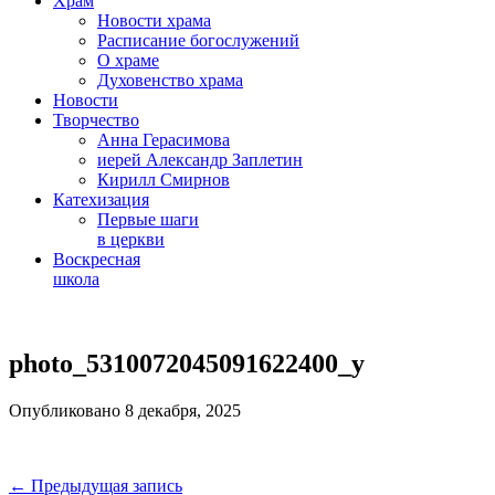
Храм
Новости храма
Расписание богослужений
О храме
Духовенство храма
Новости
Творчество
Анна Герасимова
иерей Александр Заплетин
Кирилл Смирнов
Катехизация
Первые шаги
в церкви
Воскресная
школа
Skip
to
photo_5310072045091622400_y
content
Опубликовано 8 декабря, 2025
Навигация
← Предыдущая запись