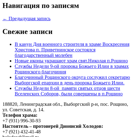
Навигация по записям
← Предыдущая запись
Свежие записи
В канун Дня военного строителя в храме Воскресения
Христова п. Приветнинское состоялся
благодарственный молебен
Новые иконы украшают храм свят.Николая п.Рощино
Службы Недели 9-ой пророка Божьего Илии в храмах
Рощинского благочиния
Благочинный Рощинского округа сослужил секретарю
Выборгской епархии в день пророка Божьего Илии.
Службы Недели 8-ой памяти святых отцов шести
Вселенских Соборов, были совершены в п.Рощино
188820, Ленинградская обл., Выборгский
р-н,
пос. Рощино,
ул. Советская, д. 14.
Телефон храма:
+7 (931) 996-30-93
Настоятель – протоиерей Дионисий Холодов:
+7 (921) 432-41-48