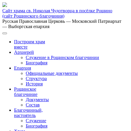
Сайт храма св. Николая Чудотворца в посёлке Рощино
(сайт Рощинского благочиния)
Русская Православная Церковь
— Московский Патриархат
— Выборгская епархия
Построим храм
вместе
Архиерей
Служение в Рощинском благочинии
Биография
Епархия
Официальные документы
Структура
История
Рощинское
благочиние
Документы
Состав
Благочинный,
настоятель
Служение
Биография