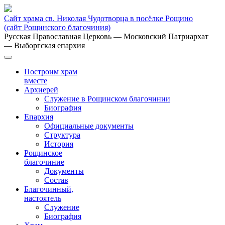
Сайт храма св. Николая Чудотворца в посёлке Рощино
(сайт Рощинского благочиния)
Русская Православная Церковь
— Московский Патриархат
— Выборгская епархия
Построим храм
вместе
Архиерей
Служение в Рощинском благочинии
Биография
Епархия
Официальные документы
Структура
История
Рощинское
благочиние
Документы
Состав
Благочинный,
настоятель
Служение
Биография