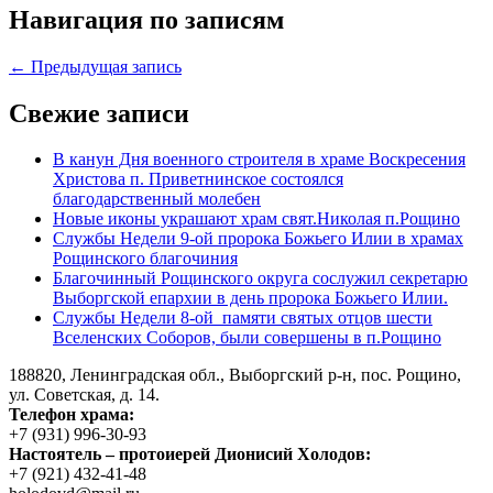
Навигация по записям
← Предыдущая запись
Свежие записи
В канун Дня военного строителя в храме Воскресения
Христова п. Приветнинское состоялся
благодарственный молебен
Новые иконы украшают храм свят.Николая п.Рощино
Службы Недели 9-ой пророка Божьего Илии в храмах
Рощинского благочиния
Благочинный Рощинского округа сослужил секретарю
Выборгской епархии в день пророка Божьего Илии.
Службы Недели 8-ой памяти святых отцов шести
Вселенских Соборов, были совершены в п.Рощино
188820, Ленинградская обл., Выборгский
р-н,
пос. Рощино,
ул. Советская, д. 14.
Телефон храма:
+7 (931) 996-30-93
Настоятель – протоиерей Дионисий Холодов:
+7 (921) 432-41-48