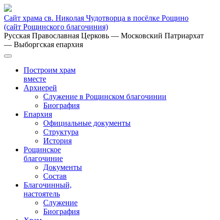
Сайт храма св. Николая Чудотворца в посёлке Рощино
(сайт Рощинского благочиния)
Русская Православная Церковь
— Московский Патриархат
— Выборгская епархия
Построим храм
вместе
Архиерей
Служение в Рощинском благочинии
Биография
Епархия
Официальные документы
Структура
История
Рощинское
благочиние
Документы
Состав
Благочинный,
настоятель
Служение
Биография