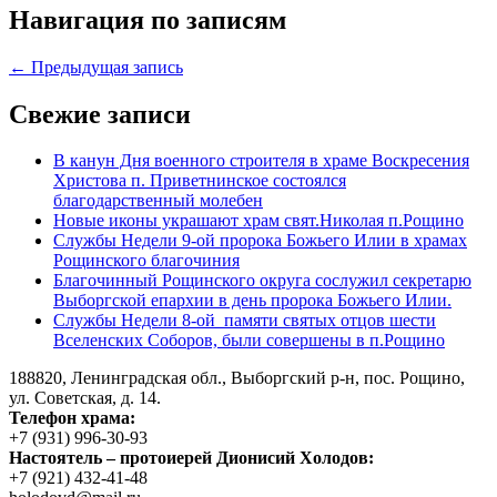
Навигация по записям
← Предыдущая запись
Свежие записи
В канун Дня военного строителя в храме Воскресения
Христова п. Приветнинское состоялся
благодарственный молебен
Новые иконы украшают храм свят.Николая п.Рощино
Службы Недели 9-ой пророка Божьего Илии в храмах
Рощинского благочиния
Благочинный Рощинского округа сослужил секретарю
Выборгской епархии в день пророка Божьего Илии.
Службы Недели 8-ой памяти святых отцов шести
Вселенских Соборов, были совершены в п.Рощино
188820, Ленинградская обл., Выборгский
р-н,
пос. Рощино,
ул. Советская, д. 14.
Телефон храма:
+7 (931) 996-30-93
Настоятель – протоиерей Дионисий Холодов:
+7 (921) 432-41-48