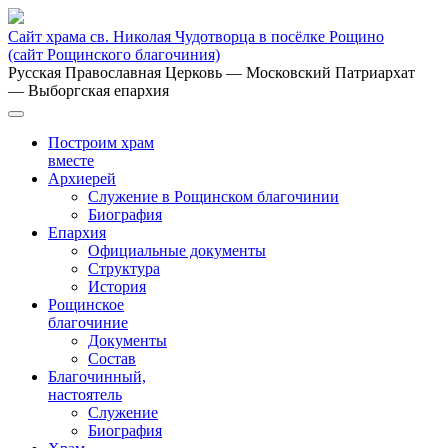
Сайт храма св. Николая Чудотворца в посёлке Рощино
(сайт Рощинского благочиния)
Русская Православная Церковь
— Московский Патриархат
— Выборгская епархия
Построим храм
вместе
Архиерей
Служение в Рощинском благочинии
Биография
Епархия
Официальные документы
Структура
История
Рощинское
благочиние
Документы
Состав
Благочинный,
настоятель
Служение
Биография