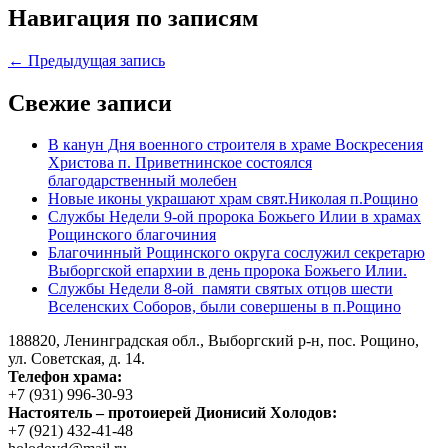
Навигация по записям
← Предыдущая запись
Свежие записи
В канун Дня военного строителя в храме Воскресения
Христова п. Приветнинское состоялся
благодарственный молебен
Новые иконы украшают храм свят.Николая п.Рощино
Службы Недели 9-ой пророка Божьего Илии в храмах
Рощинского благочиния
Благочинный Рощинского округа сослужил секретарю
Выборгской епархии в день пророка Божьего Илии.
Службы Недели 8-ой памяти святых отцов шести
Вселенских Соборов, были совершены в п.Рощино
188820, Ленинградская обл., Выборгский
р-н,
пос. Рощино,
ул. Советская, д. 14.
Телефон храма:
+7 (931) 996-30-93
Настоятель – протоиерей Дионисий Холодов:
+7 (921) 432-41-48