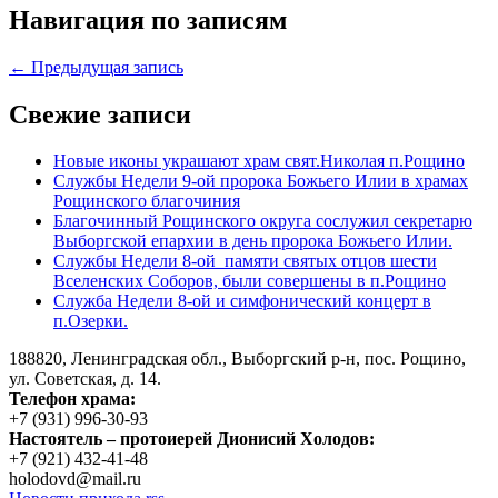
Навигация по записям
← Предыдущая запись
Свежие записи
Новые иконы украшают храм свят.Николая п.Рощино
Службы Недели 9-ой пророка Божьего Илии в храмах
Рощинского благочиния
Благочинный Рощинского округа сослужил секретарю
Выборгской епархии в день пророка Божьего Илии.
Службы Недели 8-ой памяти святых отцов шести
Вселенских Соборов, были совершены в п.Рощино
Служба Недели 8-ой и симфонический концерт в
п.Озерки.
188820, Ленинградская обл., Выборгский
р-н,
пос. Рощино,
ул. Советская, д. 14.
Телефон храма:
+7 (931) 996-30-93
Настоятель – протоиерей Дионисий Холодов:
+7 (921) 432-41-48
holodovd@mail.ru