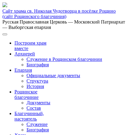
Сайт храма св. Николая Чудотворца в посёлке Рощино
(сайт Рощинского благочиния)
Русская Православная Церковь
— Московский Патриархат
— Выборгская епархия
Построим храм
вместе
Архиерей
Служение в Рощинском благочинии
Биография
Епархия
Официальные документы
Структура
История
Рощинское
благочиние
Документы
Состав
Благочинный,
настоятель
Служение
Биография