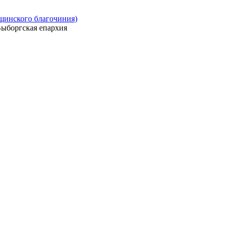
ощинского благочиния)
ыборгская епархия