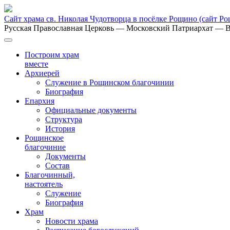
Сайт храма св. Николая Чудотворца в посёлке Рощино
(сайт Р
Русская Православная Церковь
— Московский Патриархат
— В
Построим храм
вместе
Архиерей
Служение в Рощинском благочинии
Биография
Епархия
Официальные документы
Структура
История
Рощинское
благочиние
Документы
Состав
Благочинный,
настоятель
Служение
Биография
Храм
Новости храма