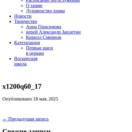
Расписание богослужений
О храме
Духовенство храма
Новости
Творчество
Анна Герасимова
иерей Александр Заплетин
Кирилл Смирнов
Катехизация
Первые шаги
в церкви
Воскресная
школа
Skip
to
x1200q60_17
content
Опубликовано 18 мая, 2025
Навигация
← Предыдущая запись
по
Свежие записи