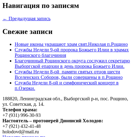
Навигация по записям
← Предыдущая запись
Свежие записи
Новые иконы украшают храм свят.Николая п.Рощино
Службы Недели 9-ой пророка Божьего Илии в храмах
Рощинского благочиния
Благочинный Рощинского округа сослужил секретарю
Выборгской епархии в день пророка Божьего Илии.
Службы Недели 8-ой памяти святых отцов шести
Вселенских Соборов, были совершены в п.Рощино
Служба Недели 8-ой и симфонический концерт в
п.Озерки.
188820, Ленинградская обл., Выборгский
р-н,
пос. Рощино,
ул. Советская, д. 14.
Телефон храма:
+7 (931) 996-30-93
Настоятель – протоиерей Дионисий Холодов:
+7 (921) 432-41-48
holodovd@mail.ru