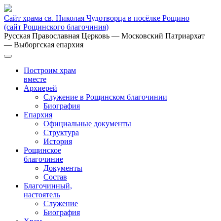
Сайт храма св. Николая Чудотворца в посёлке Рощино
(сайт Рощинского благочиния)
Русская Православная Церковь
— Московский Патриархат
— Выборгская епархия
Построим храм
вместе
Архиерей
Служение в Рощинском благочинии
Биография
Епархия
Официальные документы
Структура
История
Рощинское
благочиние
Документы
Состав
Благочинный,
настоятель
Служение
Биография