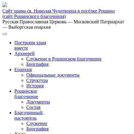
Сайт храма св. Николая Чудотворца в посёлке Рощино
(сайт Рощинского благочиния)
Русская Православная Церковь
— Московский Патриархат
— Выборгская епархия
Построим храм
вместе
Архиерей
Служение в Рощинском благочинии
Биография
Епархия
Официальные документы
Структура
История
Рощинское
благочиние
Документы
Состав
Благочинный,
настоятель
Служение
Биография