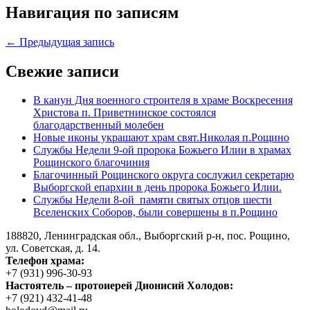
Навигация по записям
← Предыдущая запись
Свежие записи
В канун Дня военного строителя в храме Воскресения
Христова п. Приветнинское состоялся
благодарственный молебен
Новые иконы украшают храм свят.Николая п.Рощино
Службы Недели 9-ой пророка Божьего Илии в храмах
Рощинского благочиния
Благочинный Рощинского округа сослужил секретарю
Выборгской епархии в день пророка Божьего Илии.
Службы Недели 8-ой памяти святых отцов шести
Вселенских Соборов, были совершены в п.Рощино
188820, Ленинградская обл., Выборгский
р-н,
пос. Рощино,
ул. Советская, д. 14.
Телефон храма:
+7 (931) 996-30-93
Настоятель – протоиерей Дионисий Холодов:
+7 (921) 432-41-48