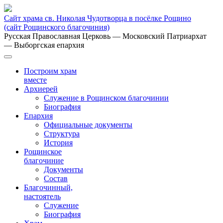
Сайт храма св. Николая Чудотворца в посёлке Рощино
(сайт Рощинского благочиния)
Русская Православная Церковь
— Московский Патриархат
— Выборгская епархия
Построим храм
вместе
Архиерей
Служение в Рощинском благочинии
Биография
Епархия
Официальные документы
Структура
История
Рощинское
благочиние
Документы
Состав
Благочинный,
настоятель
Служение
Биография