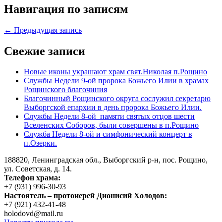
Навигация по записям
← Предыдущая запись
Свежие записи
Новые иконы украшают храм свят.Николая п.Рощино
Службы Недели 9-ой пророка Божьего Илии в храмах
Рощинского благочиния
Благочинный Рощинского округа сослужил секретарю
Выборгской епархии в день пророка Божьего Илии.
Службы Недели 8-ой памяти святых отцов шести
Вселенских Соборов, были совершены в п.Рощино
Служба Недели 8-ой и симфонический концерт в
п.Озерки.
188820, Ленинградская обл., Выборгский
р-н,
пос. Рощино,
ул. Советская, д. 14.
Телефон храма:
+7 (931) 996-30-93
Настоятель – протоиерей Дионисий Холодов:
+7 (921) 432-41-48
holodovd@mail.ru