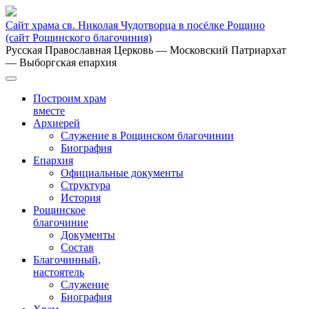
Сайт храма св. Николая Чудотворца в посёлке Рощино
(сайт Рощинского благочиния)
Русская Православная Церковь
— Московский Патриархат
— Выборгская епархия
Построим храм
вместе
Архиерей
Служение в Рощинском благочинии
Биография
Епархия
Официальные документы
Структура
История
Рощинское
благочиние
Документы
Состав
Благочинный,
настоятель
Служение
Биография