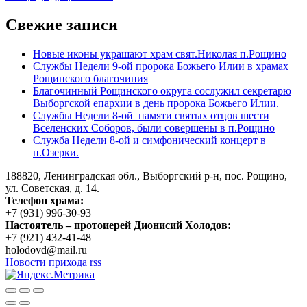
Свежие записи
Новые иконы украшают храм свят.Николая п.Рощино
Службы Недели 9-ой пророка Божьего Илии в храмах
Рощинского благочиния
Благочинный Рощинского округа сослужил секретарю
Выборгской епархии в день пророка Божьего Илии.
Службы Недели 8-ой памяти святых отцов шести
Вселенских Соборов, были совершены в п.Рощино
Служба Недели 8-ой и симфонический концерт в
п.Озерки.
188820, Ленинградская обл., Выборгский
р-н,
пос. Рощино,
ул. Советская, д. 14.
Телефон храма:
+7 (931) 996-30-93
Настоятель – протоиерей Дионисий Холодов:
+7 (921) 432-41-48
holodovd@mail.ru
Новости прихода rss