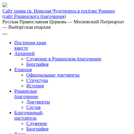
Сайт храма св. Николая Чудотворца в посёлке Рощино
(сайт Рощинского благочиния)
Русская Православная Церковь
— Московский Патриархат
— Выборгская епархия
Построим храм
вместе
Архиерей
Служение в Рощинском благочинии
Биография
Епархия
Официальные документы
Структура
История
Рощинское
благочиние
Документы
Состав
Благочинный,
настоятель
Служение
Биография