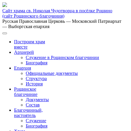
Сайт храма св. Николая Чудотворца в посёлке Рощино
(сайт Рощинского благочиния)
Русская Православная Церковь
— Московский Патриархат
— Выборгская епархия
Построим храм
вместе
Архиерей
Служение в Рощинском благочинии
Биография
Епархия
Официальные документы
Структура
История
Рощинское
благочиние
Документы
Состав
Благочинный,
настоятель
Служение
Биография