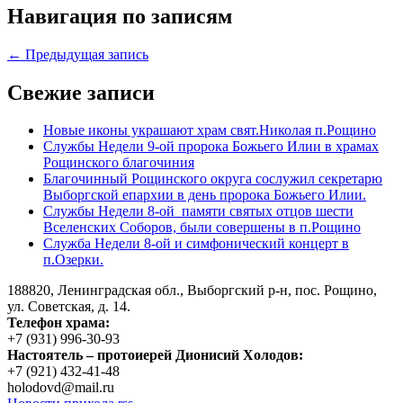
Навигация по записям
← Предыдущая запись
Свежие записи
Новые иконы украшают храм свят.Николая п.Рощино
Службы Недели 9-ой пророка Божьего Илии в храмах
Рощинского благочиния
Благочинный Рощинского округа сослужил секретарю
Выборгской епархии в день пророка Божьего Илии.
Службы Недели 8-ой памяти святых отцов шести
Вселенских Соборов, были совершены в п.Рощино
Служба Недели 8-ой и симфонический концерт в
п.Озерки.
188820, Ленинградская обл., Выборгский
р-н,
пос. Рощино,
ул. Советская, д. 14.
Телефон храма:
+7 (931) 996-30-93
Настоятель – протоиерей Дионисий Холодов:
+7 (921) 432-41-48
holodovd@mail.ru