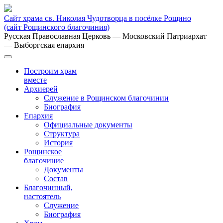
Сайт храма св. Николая Чудотворца в посёлке Рощино
(сайт Рощинского благочиния)
Русская Православная Церковь
— Московский Патриархат
— Выборгская епархия
Построим храм
вместе
Архиерей
Служение в Рощинском благочинии
Биография
Епархия
Официальные документы
Структура
История
Рощинское
благочиние
Документы
Состав
Благочинный,
настоятель
Служение
Биография