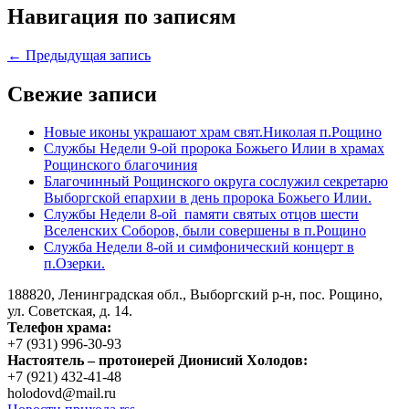
Навигация по записям
← Предыдущая запись
Свежие записи
Новые иконы украшают храм свят.Николая п.Рощино
Службы Недели 9-ой пророка Божьего Илии в храмах
Рощинского благочиния
Благочинный Рощинского округа сослужил секретарю
Выборгской епархии в день пророка Божьего Илии.
Службы Недели 8-ой памяти святых отцов шести
Вселенских Соборов, были совершены в п.Рощино
Служба Недели 8-ой и симфонический концерт в
п.Озерки.
188820, Ленинградская обл., Выборгский
р-н,
пос. Рощино,
ул. Советская, д. 14.
Телефон храма:
+7 (931) 996-30-93
Настоятель – протоиерей Дионисий Холодов:
+7 (921) 432-41-48
holodovd@mail.ru