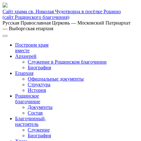
Сайт храма св. Николая Чудотворца в посёлке Рощино
(сайт Рощинского благочиния)
Русская Православная Церковь
— Московский Патриархат
— Выборгская епархия
Построим храм
вместе
Архиерей
Служение в Рощинском благочинии
Биография
Епархия
Официальные документы
Структура
История
Рощинское
благочиние
Документы
Состав
Благочинный,
настоятель
Служение
Биография