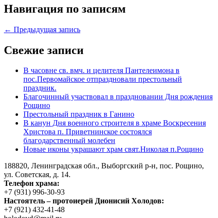
Навигация по записям
← Предыдущая запись
Свежие записи
В часовне св. вмч. и целителя Пантелеимона в
пос.Первомайское отпраздновали престольный
праздник.
Благочинный участвовал в праздновании Дня рождения
Рощино
Престольный праздник в Ганино
В канун Дня военного строителя в храме Воскресения
Христова п. Приветнинское состоялся
благодарственный молебен
Новые иконы украшают храм свят.Николая п.Рощино
188820, Ленинградская обл., Выборгский
р-н,
пос. Рощино,
ул. Советская, д. 14.
Телефон храма:
+7 (931) 996-30-93
Настоятель – протоиерей Дионисий Холодов:
+7 (921) 432-41-48