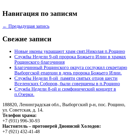
Навигация по записям
← Предыдущая запись
Свежие записи
Новые иконы украшают храм свят.Николая п.Рощино
Службы Недели 9-ой пророка Божьего Илии в храмах
Рощинского благочиния
Благочинный Рощинского округа сослужил секретарю
Выборгской епархии в день пророка Божьего Илии.
Службы Недели 8-ой памяти святых отцов шести
Вселенских Соборов, были совершены в п.Рощино
Служба Недели 8-ой и симфонический концерт в
п.Озерки.
188820, Ленинградская обл., Выборгский
р-н,
пос. Рощино,
ул. Советская, д. 14.
Телефон храма:
+7 (931) 996-30-93
Настоятель – протоиерей Дионисий Холодов:
+7 (921) 432-41-48