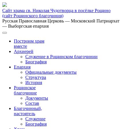
Сайт храма св. Николая Чудотворца в посёлке Рощино
(сайт Рощинского благочиния)
Русская Православная Церковь
— Московский Патриархат
— Выборгская епархия
Построим храм
вместе
Архиерей
Служение в Рощинском благочинии
Биография
Епархия
Официальные документы
Структура
История
Рощинское
благочиние
Документы
Состав
Благочинный,
настоятель
Служение
Биография