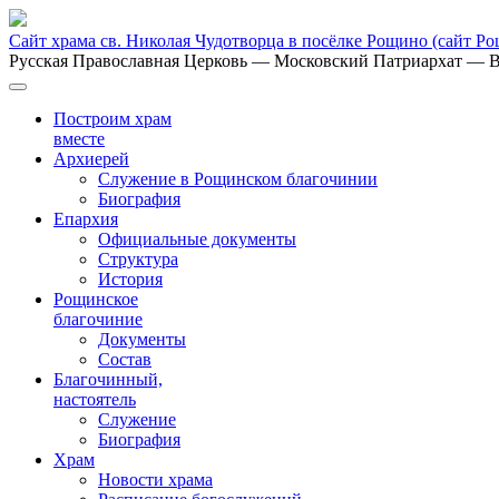
Сайт храма св. Николая Чудотворца в посёлке Рощино
(сайт Р
Русская Православная Церковь
— Московский Патриархат
— В
Построим храм
вместе
Архиерей
Служение в Рощинском благочинии
Биография
Епархия
Официальные документы
Структура
История
Рощинское
благочиние
Документы
Состав
Благочинный,
настоятель
Служение
Биография
Храм
Новости храма