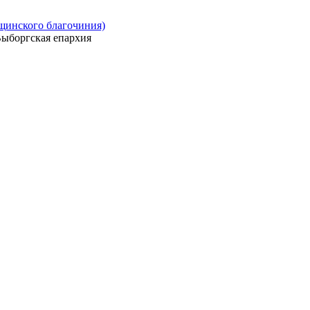
ощинского благочиния)
ыборгская епархия