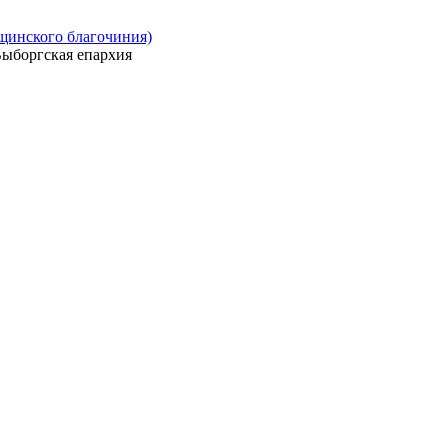
ощинского благочиния)
ыборгская епархия