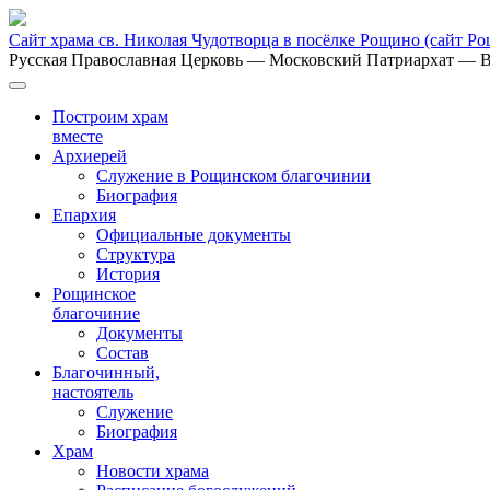
Сайт храма св. Николая Чудотворца в посёлке Рощино
(сайт Р
Русская Православная Церковь
— Московский Патриархат
— В
Построим храм
вместе
Архиерей
Служение в Рощинском благочинии
Биография
Епархия
Официальные документы
Структура
История
Рощинское
благочиние
Документы
Состав
Благочинный,
настоятель
Служение
Биография
Храм
Новости храма