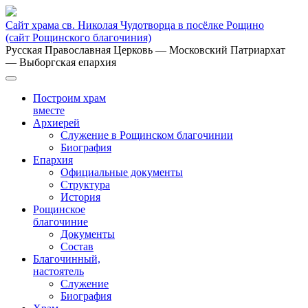
Сайт храма св. Николая Чудотворца в посёлке Рощино
(сайт Рощинского благочиния)
Русская Православная Церковь
— Московский Патриархат
— Выборгская епархия
Построим храм
вместе
Архиерей
Служение в Рощинском благочинии
Биография
Епархия
Официальные документы
Структура
История
Рощинское
благочиние
Документы
Состав
Благочинный,
настоятель
Служение
Биография