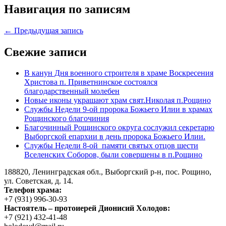
Навигация по записям
← Предыдущая запись
Свежие записи
В канун Дня военного строителя в храме Воскресения
Христова п. Приветнинское состоялся
благодарственный молебен
Новые иконы украшают храм свят.Николая п.Рощино
Службы Недели 9-ой пророка Божьего Илии в храмах
Рощинского благочиния
Благочинный Рощинского округа сослужил секретарю
Выборгской епархии в день пророка Божьего Илии.
Службы Недели 8-ой памяти святых отцов шести
Вселенских Соборов, были совершены в п.Рощино
188820, Ленинградская обл., Выборгский
р-н,
пос. Рощино,
ул. Советская, д. 14.
Телефон храма:
+7 (931) 996-30-93
Настоятель – протоиерей Дионисий Холодов:
+7 (921) 432-41-48