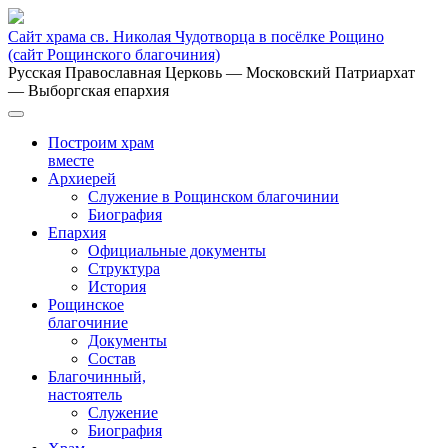
Сайт храма св. Николая Чудотворца в посёлке Рощино
(сайт Рощинского благочиния)
Русская Православная Церковь
— Московский Патриархат
— Выборгская епархия
Построим храм
вместе
Архиерей
Служение в Рощинском благочинии
Биография
Епархия
Официальные документы
Структура
История
Рощинское
благочиние
Документы
Состав
Благочинный,
настоятель
Служение
Биография