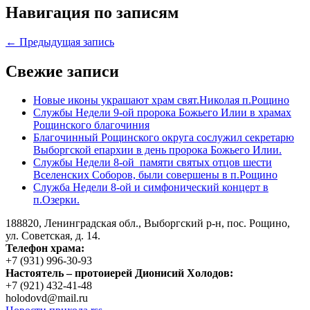
Навигация по записям
← Предыдущая запись
Свежие записи
Новые иконы украшают храм свят.Николая п.Рощино
Службы Недели 9-ой пророка Божьего Илии в храмах
Рощинского благочиния
Благочинный Рощинского округа сослужил секретарю
Выборгской епархии в день пророка Божьего Илии.
Службы Недели 8-ой памяти святых отцов шести
Вселенских Соборов, были совершены в п.Рощино
Служба Недели 8-ой и симфонический концерт в
п.Озерки.
188820, Ленинградская обл., Выборгский
р-н,
пос. Рощино,
ул. Советская, д. 14.
Телефон храма:
+7 (931) 996-30-93
Настоятель – протоиерей Дионисий Холодов:
+7 (921) 432-41-48
holodovd@mail.ru