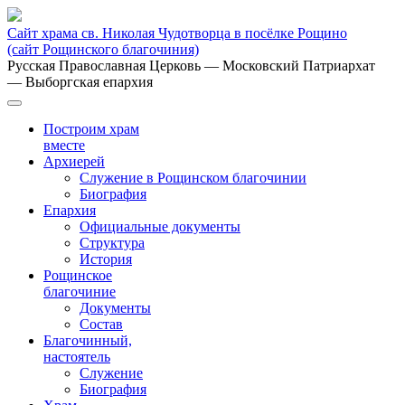
Сайт храма св. Николая Чудотворца в посёлке Рощино
(сайт Рощинского благочиния)
Русская Православная Церковь
— Московский Патриархат
— Выборгская епархия
Построим храм
вместе
Архиерей
Служение в Рощинском благочинии
Биография
Епархия
Официальные документы
Структура
История
Рощинское
благочиние
Документы
Состав
Благочинный,
настоятель
Служение
Биография