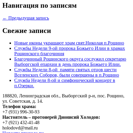
Навигация по записям
← Предыдущая запись
Свежие записи
Новые иконы украшают храм свят.Николая п.Рощино
Службы Недели 9-ой пророка Божьего Илии в храмах
Рощинского благочиния
Благочинный Рощинского округа сослужил секретарю
Выборгской епархии в день пророка Божьего Илии.
Службы Недели 8-ой памяти святых отцов шести
Вселенских Соборов, были совершены в п.Рощино
Служба Недели 8-ой и симфонический концерт в
п.Озерки.
188820, Ленинградская обл., Выборгский
р-н,
пос. Рощино,
ул. Советская, д. 14.
Телефон храма:
+7 (931) 996-30-93
Настоятель – протоиерей Дионисий Холодов:
+7 (921) 432-41-48
holodovd@mail.ru