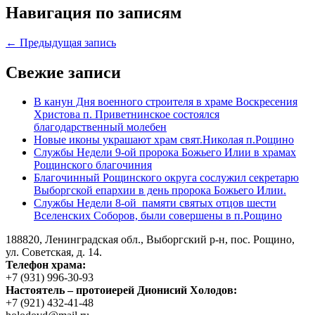
Навигация по записям
← Предыдущая запись
Свежие записи
В канун Дня военного строителя в храме Воскресения
Христова п. Приветнинское состоялся
благодарственный молебен
Новые иконы украшают храм свят.Николая п.Рощино
Службы Недели 9-ой пророка Божьего Илии в храмах
Рощинского благочиния
Благочинный Рощинского округа сослужил секретарю
Выборгской епархии в день пророка Божьего Илии.
Службы Недели 8-ой памяти святых отцов шести
Вселенских Соборов, были совершены в п.Рощино
188820, Ленинградская обл., Выборгский
р-н,
пос. Рощино,
ул. Советская, д. 14.
Телефон храма:
+7 (931) 996-30-93
Настоятель – протоиерей Дионисий Холодов:
+7 (921) 432-41-48