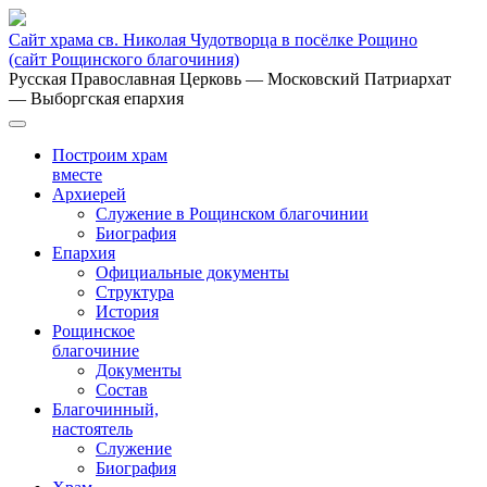
Сайт храма св. Николая Чудотворца в посёлке Рощино
(сайт Рощинского благочиния)
Русская Православная Церковь
— Московский Патриархат
— Выборгская епархия
Построим храм
вместе
Архиерей
Служение в Рощинском благочинии
Биография
Епархия
Официальные документы
Структура
История
Рощинское
благочиние
Документы
Состав
Благочинный,
настоятель
Служение
Биография