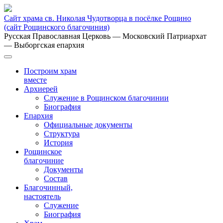
Сайт храма св. Николая Чудотворца в посёлке Рощино
(сайт Рощинского благочиния)
Русская Православная Церковь
— Московский Патриархат
— Выборгская епархия
Построим храм
вместе
Архиерей
Служение в Рощинском благочинии
Биография
Епархия
Официальные документы
Структура
История
Рощинское
благочиние
Документы
Состав
Благочинный,
настоятель
Служение
Биография