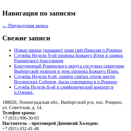
Навигация по записям
← Предыдущая запись
Свежие записи
Новые иконы украшают храм свят.Николая п.Рощино
Службы Недели 9-ой пророка Божьего Илии в храмах
Рощинского благочиния
Благочинный Рощинского округа сослужил секретарю
Выборгской епархии в день пророка Божьего Илии.
Службы Недели 8-ой памяти святых отцов шести
Вселенских Соборов, были совершены в п.Рощино
Служба Недели 8-ой и симфонический концерт в
п.Озерки.
188820, Ленинградская обл., Выборгский
р-н,
пос. Рощино,
ул. Советская, д. 14.
Телефон храма:
+7 (931) 996-30-93
Настоятель – протоиерей Дионисий Холодов:
+7 (921) 432-41-48