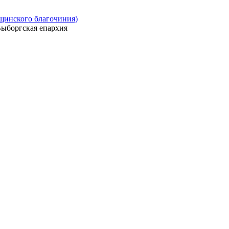
ощинского благочиния)
ыборгская епархия