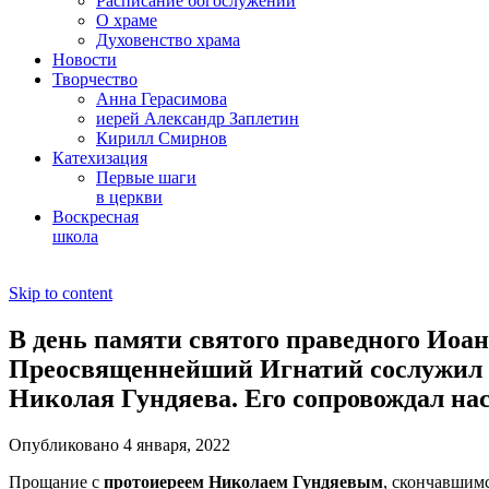
Расписание богослужений
О храме
Духовенство храма
Новости
Творчество
Анна Герасимова
иерей Александр Заплетин
Кирилл Смирнов
Катехизация
Первые шаги
в церкви
Воскресная
школа
Skip to content
В день памяти святого праведного Ио
Преосвященнейший Игнатий сослужил 
Николая Гундяева. Его сопровождал на
Опубликовано 4 января, 2022
Прощание с
протоиереем Николаем Гундяевым
, скончавшимс