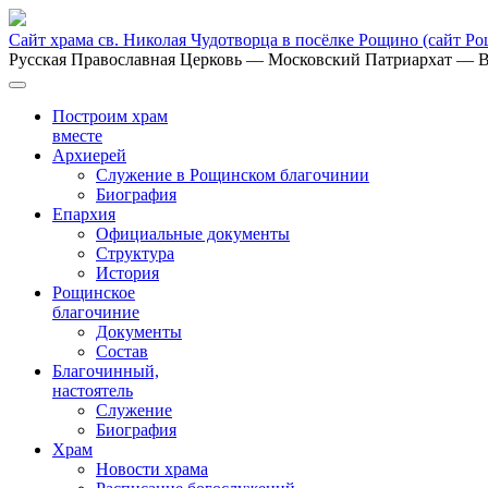
Сайт храма св. Николая Чудотворца в посёлке Рощино
(сайт Р
Русская Православная Церковь
— Московский Патриархат
— В
Построим храм
вместе
Архиерей
Служение в Рощинском благочинии
Биография
Епархия
Официальные документы
Структура
История
Рощинское
благочиние
Документы
Состав
Благочинный,
настоятель
Служение
Биография
Храм
Новости храма