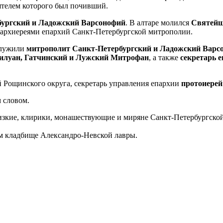
ятелем которого был почивший.
ургский и Ладожский Варсонофий
. В алтаре молился
Святейш
архиереями епархий Санкт-Петербургской митрополии.
служили
митрополит Санкт-Петербургский и Ладожский Варсо
Силуан, Гатчинский и Лужский Митрофан
, а также
секретарь 
й Рощинского округа, секретарь управления епархии
протоиерей
 словом.
изкие, клирики, монашествующие и миряне Санкт-Петербургско
м кладбище Александро-Невской лавры.