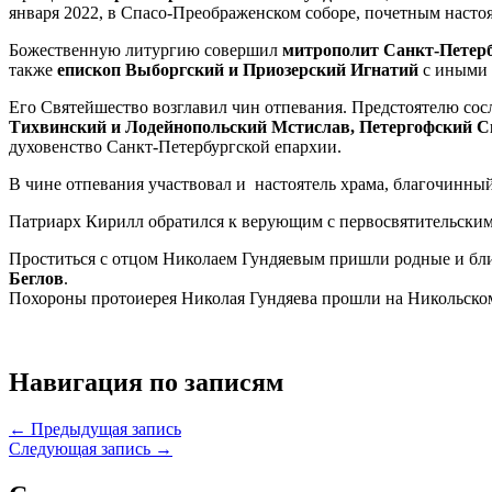
января 2022, в Спасо-Преображенском соборе, почетным насто
Божественную литургию совершил
митрополит Санкт-Петерб
также
епископ Выборгский и Приозерский Игнатий
с иными 
Его Святейшество возглавил чин отпевания. Предстоятелю со
Тихвинский и Лодейнопольский Мстислав, Петергофский 
духовенство Санкт-Петербургской епархии.
В чине отпевания участвовал и настоятель храма, благочинны
Патриарх Кирилл обратился к верующим с первосвятительским
Проститься с отцом Николаем Гундяевым пришли родные и бл
Беглов
.
Похороны протоиерея Николая Гундяева прошли на Никольско
Навигация по записям
← Предыдущая запись
Следующая запись →