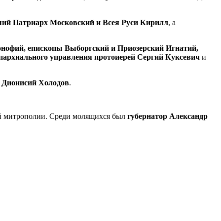
ий Патриарх Московский и Всея Руси Кирилл
, а
нофий, епископы Выборгский и Приозерский Игнатий,
епархиального управления протоиерей Сергий Куксевич
и
 Дионисий Холодов
.
й митрополии. Среди молящихся был
губернатор Александр