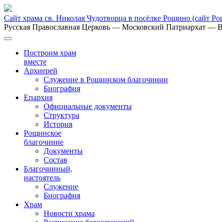
Сайт храма св. Николая Чудотворца в посёлке Рощино
(сайт Р
Русская Православная Церковь
— Московский Патриархат
— В
Построим храм
вместе
Архиерей
Служение в Рощинском благочинии
Биография
Епархия
Официальные документы
Структура
История
Рощинское
благочиние
Документы
Состав
Благочинный,
настоятель
Служение
Биография
Храм
Новости храма