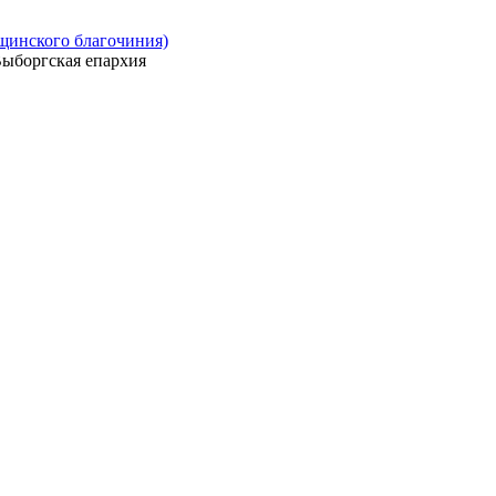
ощинского благочиния)
ыборгская епархия