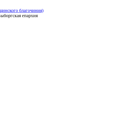
ощинского благочиния)
ыборгская епархия