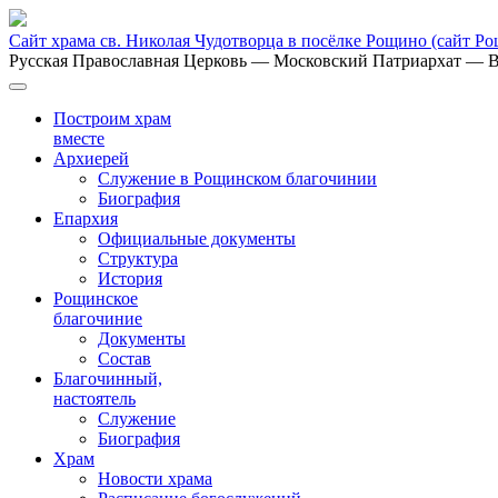
Сайт храма св. Николая Чудотворца в посёлке Рощино
(сайт Р
Русская Православная Церковь
— Московский Патриархат
— В
Построим храм
вместе
Архиерей
Служение в Рощинском благочинии
Биография
Епархия
Официальные документы
Структура
История
Рощинское
благочиние
Документы
Состав
Благочинный,
настоятель
Служение
Биография
Храм
Новости храма