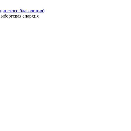
ощинского благочиния)
ыборгская епархия