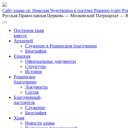
Сайт храма св. Николая Чудотворца в посёлке Рощино
(сайт Р
Русская Православная Церковь
— Московский Патриархат
— В
Построим храм
вместе
Архиерей
Служение в Рощинском благочинии
Биография
Епархия
Официальные документы
Структура
История
Рощинское
благочиние
Документы
Состав
Благочинный,
настоятель
Служение
Биография
Храм
Новости храма