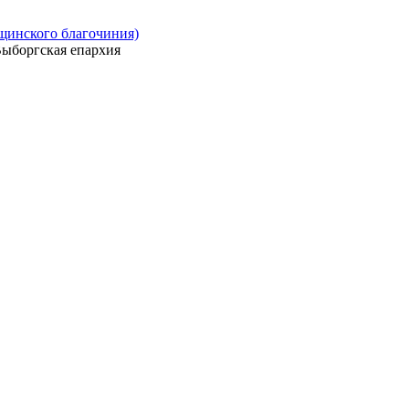
ощинского благочиния)
ыборгская епархия