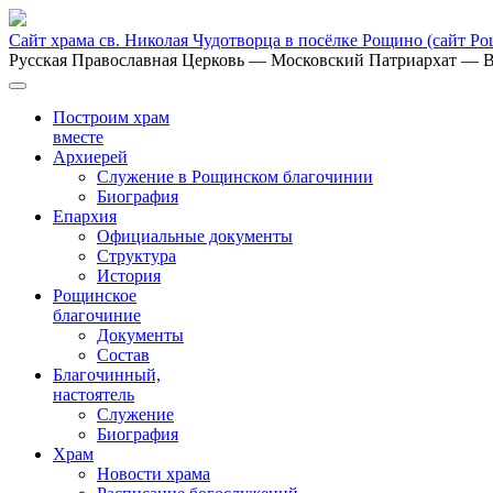
Сайт храма св. Николая Чудотворца в посёлке Рощино
(сайт Р
Русская Православная Церковь
— Московский Патриархат
— В
Построим храм
вместе
Архиерей
Служение в Рощинском благочинии
Биография
Епархия
Официальные документы
Структура
История
Рощинское
благочиние
Документы
Состав
Благочинный,
настоятель
Служение
Биография
Храм
Новости храма