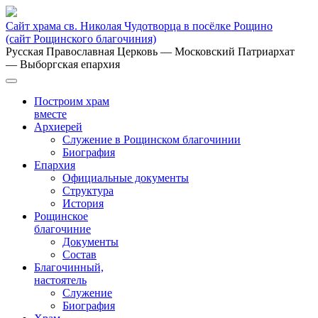
Сайт храма св. Николая Чудотворца в посёлке Рощино
(сайт Рощинского благочиния)
Русская Православная Церковь
— Московский Патриархат
— Выборгская епархия
Построим храм
вместе
Архиерей
Служение в Рощинском благочинии
Биография
Епархия
Официальные документы
Структура
История
Рощинское
благочиние
Документы
Состав
Благочинный,
настоятель
Служение
Биография