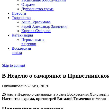
Расписание богослужений
О храме
Духовенство храма
Новости
Творчество
Анна Герасимова
иерей Александр Заплетин
Кирилл Смирнов
Катехизация
Первые шаги
в церкви
Воскресная
школа
Skip to content
В Неделю о самарянке в Приветнинск
Опубликовано 28 мая, 2019
26 мая, в Неделю о самарянке, в храме Воскресения Христов
Настоятель храма, протоиерей Виталий Тимченко
отметил м
Навигация по записям