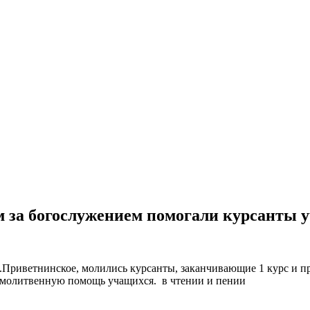
ом за богослужением помогали курсант
а п.Приветнинское, молились курсанты, заканчивающие 1 курс 
олитвенную помощь учащихся. в чтении и пении