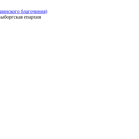
ощинского благочиния)
ыборгская епархия