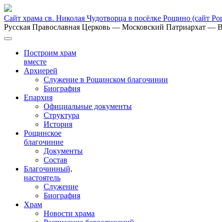
Сайт храма св. Николая Чудотворца в посёлке Рощино
(сайт Р
Русская Православная Церковь
— Московский Патриархат
— В
Построим храм
вместе
Архиерей
Служение в Рощинском благочинии
Биография
Епархия
Официальные документы
Структура
История
Рощинское
благочиние
Документы
Состав
Благочинный,
настоятель
Служение
Биография
Храм
Новости храма