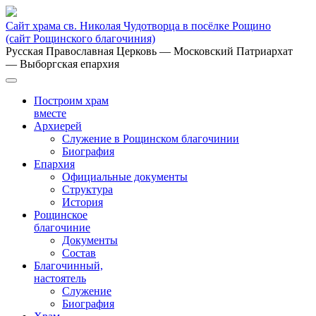
Сайт храма св. Николая Чудотворца в посёлке Рощино
(сайт Рощинского благочиния)
Русская Православная Церковь
— Московский Патриархат
— Выборгская епархия
Построим храм
вместе
Архиерей
Служение в Рощинском благочинии
Биография
Епархия
Официальные документы
Структура
История
Рощинское
благочиние
Документы
Состав
Благочинный,
настоятель
Служение
Биография