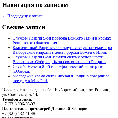
Навигация по записям
← Предыдущая запись
Свежие записи
Службы Недели 9-ой пророка Божьего Илии в храмах
Рощинского благочиния
Благочинный Рощинского округа сослужил секретарю
Выборгской епархии в день пророка Божьего Илии.
Службы Недели 8-ой памяти святых отцов шести
Вселенских Соборов, были совершены в п.Рощино
Служба Недели 8-ой и симфонический концерт в
п.Озерки.
Молодежка храма свят.Николая п.Рощино совершила
поездку в MazaPark
188820, Ленинградская обл., Выборгский
р-н,
пос. Рощино,
ул. Советская, д. 14.
Телефон храма:
+7 (931) 996-30-93
Настоятель – протоиерей Дионисий Холодов:
+7 (921) 432-41-48