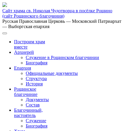
Сайт храма св. Николая Чудотворца в посёлке Рощино
(сайт Рощинского благочиния)
Русская Православная Церковь
— Московский Патриархат
— Выборгская епархия
Построим храм
вместе
Архиерей
Служение в Рощинском благочинии
Биография
Епархия
Официальные документы
Структура
История
Рощинское
благочиние
Документы
Состав
Благочинный,
настоятель
Служение
Биография