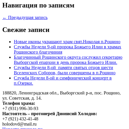
Навигация по записям
← Предыдущая запись
Свежие записи
Новые иконы украшают храм свят.Николая п.Рощино
Службы Недели 9-ой пророка Божьего Илии в храмах
Рощинского благочиния
Благочинный Рощинского округа сослужил секретарю
Выборгской епархии в день пророка Божьего Илии.
Службы Недели 8-ой памяти святых отцов шести
Вселенских Соборов, были совершены в п.Рощино
Служба Недели 8-ой и симфонический концерт в
п.Озерки.
188820, Ленинградская обл., Выборгский
р-н,
пос. Рощино,
ул. Советская, д. 14.
Телефон храма:
+7 (931) 996-30-93
Настоятель – протоиерей Дионисий Холодов:
+7 (921) 432-41-48
holodovd@mail.ru