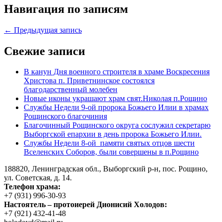
Навигация по записям
← Предыдущая запись
Свежие записи
В канун Дня военного строителя в храме Воскресения
Христова п. Приветнинское состоялся
благодарственный молебен
Новые иконы украшают храм свят.Николая п.Рощино
Службы Недели 9-ой пророка Божьего Илии в храмах
Рощинского благочиния
Благочинный Рощинского округа сослужил секретарю
Выборгской епархии в день пророка Божьего Илии.
Службы Недели 8-ой памяти святых отцов шести
Вселенских Соборов, были совершены в п.Рощино
188820, Ленинградская обл., Выборгский
р-н,
пос. Рощино,
ул. Советская, д. 14.
Телефон храма:
+7 (931) 996-30-93
Настоятель – протоиерей Дионисий Холодов:
+7 (921) 432-41-48