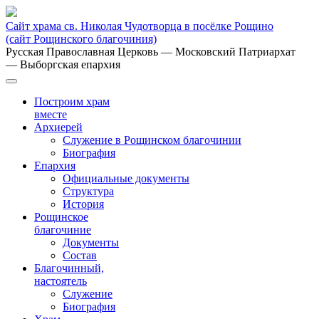
Сайт храма св. Николая Чудотворца в посёлке Рощино
(сайт Рощинского благочиния)
Русская Православная Церковь
— Московский Патриархат
— Выборгская епархия
Построим храм
вместе
Архиерей
Служение в Рощинском благочинии
Биография
Епархия
Официальные документы
Структура
История
Рощинское
благочиние
Документы
Состав
Благочинный,
настоятель
Служение
Биография