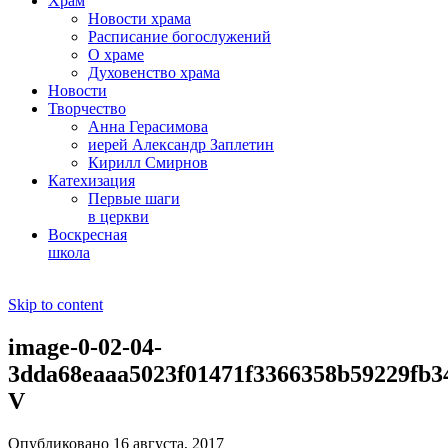
Храм
Новости храма
Расписание богослужений
О храме
Духовенство храма
Новости
Творчество
Анна Герасимова
иерей Александр Заплетин
Кирилл Смирнов
Катехизация
Первые шаги
в церкви
Воскресная
школа
Skip to content
image-0-02-04-
3dda68eaaa5023f01471f3366358b59229fb3
V
Опубликовано 16 августа, 2017