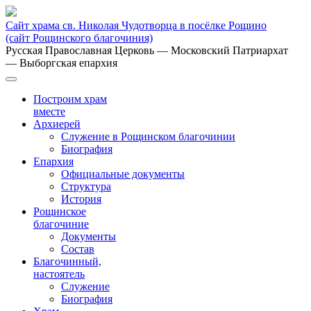
Сайт храма св. Николая Чудотворца в посёлке Рощино
(сайт Рощинского благочиния)
Русская Православная Церковь
— Московский Патриархат
— Выборгская епархия
Построим храм
вместе
Архиерей
Служение в Рощинском благочинии
Биография
Епархия
Официальные документы
Структура
История
Рощинское
благочиние
Документы
Состав
Благочинный,
настоятель
Служение
Биография