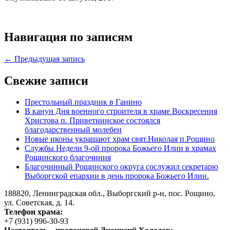
Навигация по записям
← Предыдущая запись
Свежие записи
Престольный праздник в Ганино
В канун Дня военного строителя в храме Воскресения
Христова п. Приветнинское состоялся
благодарственный молебен
Новые иконы украшают храм свят.Николая п.Рощино
Службы Недели 9-ой пророка Божьего Илии в храмах
Рощинского благочиния
Благочинный Рощинского округа сослужил секретарю
Выборгской епархии в день пророка Божьего Илии.
188820, Ленинградская обл., Выборгский
р-н,
пос. Рощино,
ул. Советская, д. 14.
Телефон храма:
+7 (931) 996-30-93