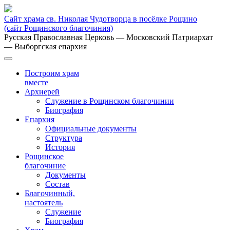
Сайт храма св. Николая Чудотворца в посёлке Рощино
(сайт Рощинского благочиния)
Русская Православная Церковь
— Московский Патриархат
— Выборгская епархия
Построим храм
вместе
Архиерей
Служение в Рощинском благочинии
Биография
Епархия
Официальные документы
Структура
История
Рощинское
благочиние
Документы
Состав
Благочинный,
настоятель
Служение
Биография