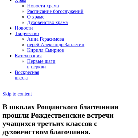
Храм
Новости храма
Расписание богослужений
О храме
Духовенство храма
Новости
Творчество
Анна Герасимова
иерей Александр Заплетин
Кирилл Смирнов
Катехизация
Первые шаги
в церкви
Воскресная
школа
Skip to content
В школах Рощинского благочиния
прошли Рождественские встречи
учащихся третьих классов с
духовенством благочиния.