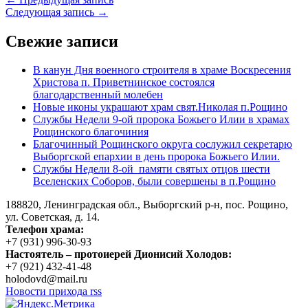
Следующая запись →
Свежие записи
В канун Дня военного строителя в храме Воскресения
Христова п. Приветнинское состоялся
благодарственный молебен
Новые иконы украшают храм свят.Николая п.Рощино
Службы Недели 9-ой пророка Божьего Илии в храмах
Рощинского благочиния
Благочинный Рощинского округа сослужил секретарю
Выборгской епархии в день пророка Божьего Илии.
Службы Недели 8-ой памяти святых отцов шести
Вселенских Соборов, были совершены в п.Рощино
188820, Ленинградская обл., Выборгский
р-н,
пос. Рощино,
ул. Советская, д. 14.
Телефон храма:
+7 (931) 996-30-93
Настоятель – протоиерей Дионисий Холодов:
+7 (921) 432-41-48
holodovd@mail.ru
Новости прихода rss