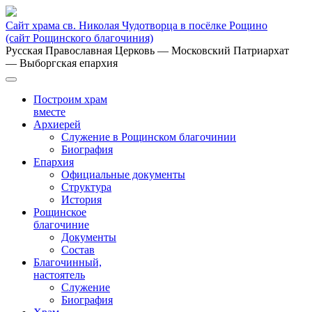
Сайт храма св. Николая Чудотворца в посёлке Рощино
(сайт Рощинского благочиния)
Русская Православная Церковь
— Московский Патриархат
— Выборгская епархия
Построим храм
вместе
Архиерей
Служение в Рощинском благочинии
Биография
Епархия
Официальные документы
Структура
История
Рощинское
благочиние
Документы
Состав
Благочинный,
настоятель
Служение
Биография