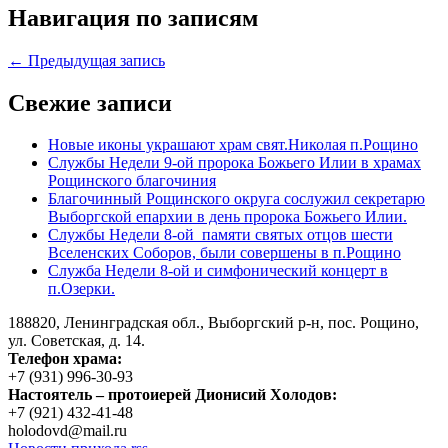
Навигация по записям
← Предыдущая запись
Свежие записи
Новые иконы украшают храм свят.Николая п.Рощино
Службы Недели 9-ой пророка Божьего Илии в храмах
Рощинского благочиния
Благочинный Рощинского округа сослужил секретарю
Выборгской епархии в день пророка Божьего Илии.
Службы Недели 8-ой памяти святых отцов шести
Вселенских Соборов, были совершены в п.Рощино
Служба Недели 8-ой и симфонический концерт в
п.Озерки.
188820, Ленинградская обл., Выборгский
р-н,
пос. Рощино,
ул. Советская, д. 14.
Телефон храма:
+7 (931) 996-30-93
Настоятель – протоиерей Дионисий Холодов:
+7 (921) 432-41-48
holodovd@mail.ru