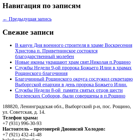
Навигация по записям
← Предыдущая запись
Свежие записи
В канун Дня военного строителя в храме Воскресения
Христова п. Приветнинское состоялся
благодарственный молебен
Новые иконы украшают храм свят.Николая п.Рощино
Службы Недели 9-ой пророка Божьего Илии в храмах
Рощинского благочиния
Благочинный Рощинского округа сослужил секретарю
Выборгской епархии в день пророка Божьего Илии.
Службы Недели 8-ой памяти святых отцов шести
Вселенских Соборов, были совершены в п.Рощино
188820, Ленинградская обл., Выборгский
р-н,
пос. Рощино,
ул. Советская, д. 14.
Телефон храма:
+7 (931) 996-30-93
Настоятель – протоиерей Дионисий Холодов:
+7 (921) 432-41-48