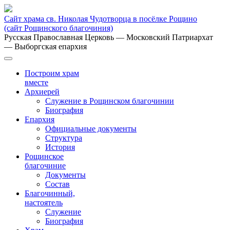
Сайт храма св. Николая Чудотворца в посёлке Рощино
(сайт Рощинского благочиния)
Русская Православная Церковь
— Московский Патриархат
— Выборгская епархия
Построим храм
вместе
Архиерей
Служение в Рощинском благочинии
Биография
Епархия
Официальные документы
Структура
История
Рощинское
благочиние
Документы
Состав
Благочинный,
настоятель
Служение
Биография