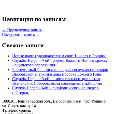
Навигация по записям
← Предыдущая запись
Следующая запись →
Свежие записи
Новые иконы украшают храм свят.Николая п.Рощино
Службы Недели 9-ой пророка Божьего Илии в храмах
Рощинского благочиния
Благочинный Рощинского округа сослужил секретарю
Выборгской епархии в день пророка Божьего Илии.
Службы Недели 8-ой памяти святых отцов шести
Вселенских Соборов, были совершены в п.Рощино
Служба Недели 8-ой и симфонический концерт в
п.Озерки.
188820, Ленинградская обл., Выборгский
р-н,
пос. Рощино,
ул. Советская, д. 14.
Телефон храма: