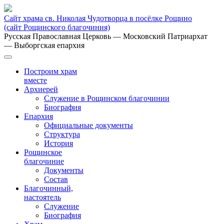
Сайт храма св. Николая Чудотворца в посёлке Рощино
(сайт Рощинского благочиния)
Русская Православная Церковь
— Московский Патриархат
— Выборгская епархия
Построим храм
вместе
Архиерей
Служение в Рощинском благочинии
Биография
Епархия
Официальные документы
Структура
История
Рощинское
благочиние
Документы
Состав
Благочинный,
настоятель
Служение
Биография