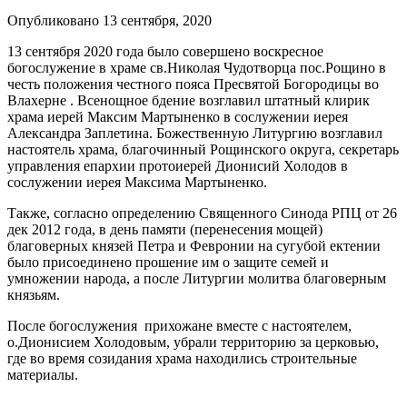
Опубликовано 13 сентября, 2020
13 сентября 2020 года было совершено воскресное
богослужение в храме св.Николая Чудотворца пос.Рощино в
честь положения честного пояса Пресвятой Богородицы во
Влахерне . Всенощное бдение возглавил штатный клирик
храма иерей Максим Мартыненко в сослужении иерея
Александра Заплетина. Божественную Литургию возглавил
настоятель храма, благочинный Рощинского округа, секретарь
управления епархии протоиерей Дионисий Холодов в
сослужении иерея Максима Мартыненко.
Также, согласно определению Священного Синода РПЦ от 26
дек 2012 года, в день памяти (перенесения мощей)
благоверных князей Петра и Февронии на сугубой ектении
было присоединено прошение им о защите семей и
умножении народа, а после Литургии молитва благоверным
князьям.
После богослужения прихожане вместе с настоятелем,
о.Дионисием Холодовым, убрали территорию за церковью,
где во время созидания храма находились строительные
материалы.