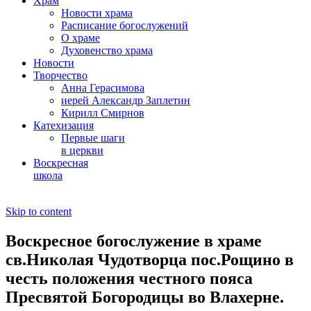
Храм
Новости храма
Расписание богослужений
О храме
Духовенство храма
Новости
Творчество
Анна Герасимова
иерей Александр Заплетин
Кирилл Смирнов
Катехизация
Первые шаги
в церкви
Воскресная
школа
Skip to content
Воскресное богослужение в храме
св.Николая Чудотворца пос.Рощино в
честь положения честного пояса
Пресвятой Богородицы во Влахерне.