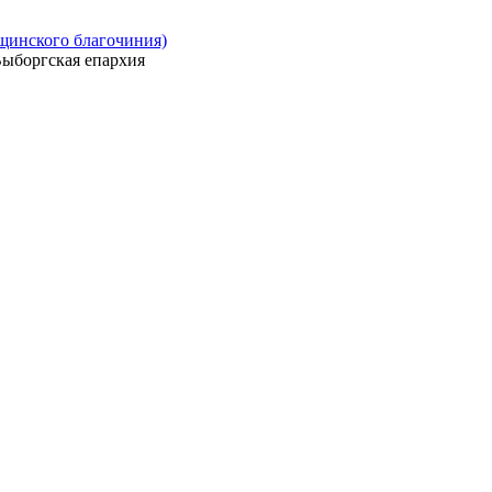
ощинского благочиния)
ыборгская епархия