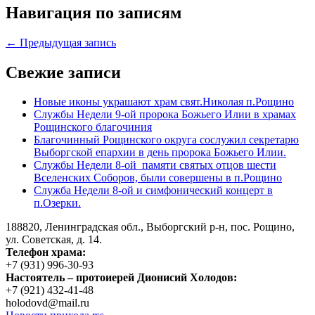
Навигация по записям
← Предыдущая запись
Свежие записи
Новые иконы украшают храм свят.Николая п.Рощино
Службы Недели 9-ой пророка Божьего Илии в храмах
Рощинского благочиния
Благочинный Рощинского округа сослужил секретарю
Выборгской епархии в день пророка Божьего Илии.
Службы Недели 8-ой памяти святых отцов шести
Вселенских Соборов, были совершены в п.Рощино
Служба Недели 8-ой и симфонический концерт в
п.Озерки.
188820, Ленинградская обл., Выборгский
р-н,
пос. Рощино,
ул. Советская, д. 14.
Телефон храма:
+7 (931) 996-30-93
Настоятель – протоиерей Дионисий Холодов:
+7 (921) 432-41-48
holodovd@mail.ru