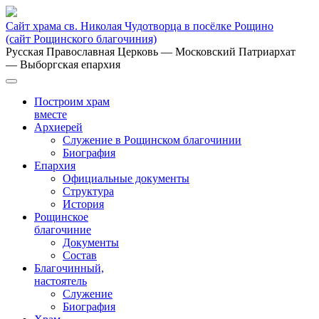
Сайт храма св. Николая Чудотворца в посёлке Рощино
(сайт Рощинского благочиния)
Русская Православная Церковь
— Московский Патриархат
— Выборгская епархия
Построим храм
вместе
Архиерей
Служение в Рощинском благочинии
Биография
Епархия
Официальные документы
Структура
История
Рощинское
благочиние
Документы
Состав
Благочинный,
настоятель
Служение
Биография