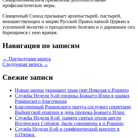
профилактические меры.
Священный Синод призывает архипастырей, пастырей,
монашествующих и мирян Русской Православной Церкви к
усиленной молитве о преодолении болезни и о даровании сил
борющимся с нею врачам.
Навигация по записям
← Предыдущая запись
Следующая запись →
Свежие записи
Новые иконы украшают храм свят.Николая п.Рощино
Службы Недели 9-ой пророка Божьего Илии в храмах
Рощинского благочиния
Благочинный Рощинского округа сослужил секретарю
Выборгской епархии в день пророка Божьего Илии.
Службы Недели 8-ой памяти святых отцов шести
Вселенских Соборов, были совершены в п.Рощино
Служба Недели 8-ой и симфонический концерт в
п.Озерки.