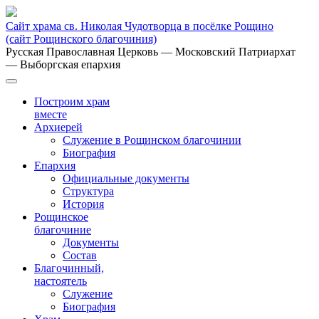
Сайт храма св. Николая Чудотворца в посёлке Рощино
(сайт Рощинского благочиния)
Русская Православная Церковь
— Московский Патриархат
— Выборгская епархия
Построим храм
вместе
Архиерей
Служение в Рощинском благочинии
Биография
Епархия
Официальные документы
Структура
История
Рощинское
благочиние
Документы
Состав
Благочинный,
настоятель
Служение
Биография