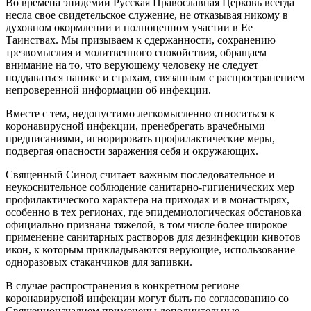
Во времена эпидемий Русская Православная Церковь всегда
несла свое свидетельское служение, не отказывая никому в
духовном окормлении и полноценном участии в Ее
Таинствах. Мы призываем к сдержанности, сохранению
трезвомыслия и молитвенного спокойствия, обращаем
внимание на то, что верующему человеку не следует
поддаваться панике и страхам, связанным с распространением
непроверенной информации об инфекции.
Вместе с тем, недопустимо легкомысленно относиться к
коронавирусной инфекции, пренебрегать врачебными
предписаниями, игнорировать профилактические меры,
подвергая опасности заражения себя и окружающих.
Священный Синод считает важным последовательное и
неукоснительное соблюдение санитарно-гигиенических мер
профилактического характера на приходах и в монастырях,
особенно в тех регионах, где эпидемиологическая обстановка
официально признана тяжелой, в том числе более широкое
применение санитарных растворов для дезинфекции кивотов
икон, к которым прикладываются верующие, использование
одноразовых стаканчиков для запивки.
В случае распространения в конкретном регионе
коронавирусной инфекции могут быть по согласованию со
Священноначалием применены дополнительные