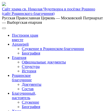
Сайт храма св. Николая Чудотворца в посёлке Рощино
(сайт Рощинского благочиния)
Русская Православная Церковь
— Московский Патриархат
— Выборгская епархия
Построим храм
вместе
Архиерей
Служение в Рощинском благочинии
Биография
Епархия
Официальные документы
Структура
История
Рощинское
благочиние
Документы
Состав
Благочинный,
настоятель
Служение
Биография