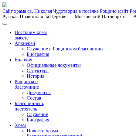
Сайт храма св. Николая Чудотворца в посёлке Рощино
(сайт Р
Русская Православная Церковь
— Московский Патриархат
— В
Построим храм
вместе
Архиерей
Служение в Рощинском благочинии
Биография
Епархия
Официальные документы
Структура
История
Рощинское
благочиние
Документы
Состав
Благочинный,
настоятель
Служение
Биография
Храм
Новости храма