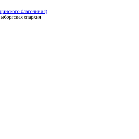
ощинского благочиния)
ыборгская епархия