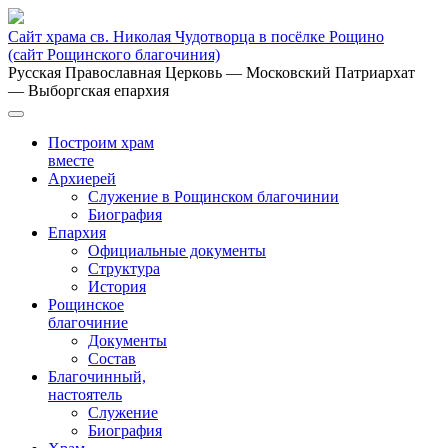
Сайт храма св. Николая Чудотворца в посёлке Рощино
(сайт Рощинского благочиния)
Русская Православная Церковь
— Московский Патриархат
— Выборгская епархия
Построим храм
вместе
Архиерей
Служение в Рощинском благочинии
Биография
Епархия
Официальные документы
Структура
История
Рощинское
благочиние
Документы
Состав
Благочинный,
настоятель
Служение
Биография