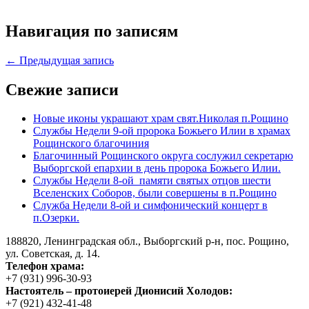
Навигация по записям
← Предыдущая запись
Свежие записи
Новые иконы украшают храм свят.Николая п.Рощино
Службы Недели 9-ой пророка Божьего Илии в храмах
Рощинского благочиния
Благочинный Рощинского округа сослужил секретарю
Выборгской епархии в день пророка Божьего Илии.
Службы Недели 8-ой памяти святых отцов шести
Вселенских Соборов, были совершены в п.Рощино
Служба Недели 8-ой и симфонический концерт в
п.Озерки.
188820, Ленинградская обл., Выборгский
р-н,
пос. Рощино,
ул. Советская, д. 14.
Телефон храма:
+7 (931) 996-30-93
Настоятель – протоиерей Дионисий Холодов:
+7 (921) 432-41-48