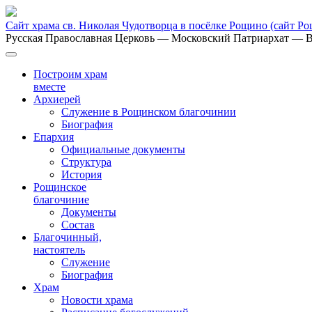
Сайт храма св. Николая Чудотворца в посёлке Рощино
(сайт Р
Русская Православная Церковь
— Московский Патриархат
— В
Построим храм
вместе
Архиерей
Служение в Рощинском благочинии
Биография
Епархия
Официальные документы
Структура
История
Рощинское
благочиние
Документы
Состав
Благочинный,
настоятель
Служение
Биография
Храм
Новости храма