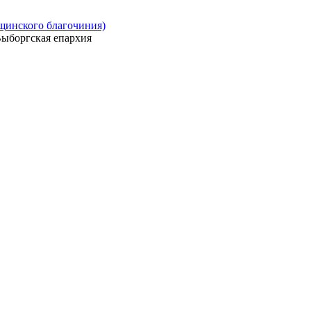
ощинского благочиния)
ыборгская епархия